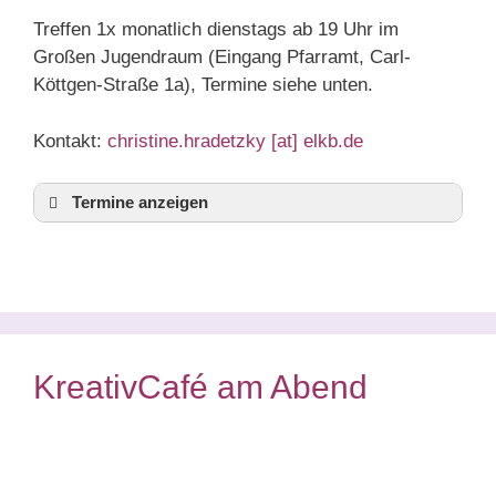
Treffen 1x monatlich dienstags ab 19 Uhr im
Großen Jugendraum (Eingang Pfarramt, Carl-
Köttgen-Straße 1a), Termine siehe unten.
Kontakt:
christine.hradetzky [at] elkb.de
Termine anzeigen
Di, 11.8.
19-22:30 Uhr
Offener Brettspieletreff
Christine Hradetzky
(Religionspädagogin)
Traunreut:
Evangelisches Gemeindehaus
Traunreut, Großer Jugendraum (Eingang
KreativCafé am Abend
Pfarramt)
Di, 8.9.
19-22:30 Uhr
Offener Brettspieletreff
Christine Hradetzky