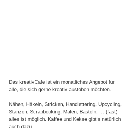
(Religionspädagogin)
Traunreut:
Evangelisches Gemeindehaus
Traunreut, Großer Jugendraum (Eingang
Pfarramt)
Di, 13.10.
19-22:30 Uhr
Offener Brettspieletreff
Christine Hradetzky
(Religionspädagogin)
Traunreut:
Evangelisches Gemeindehaus
Traunreut, Großer Jugendraum (Eingang
Pfarramt)
Das kreativCafe ist ein monatliches Angebot für
alle, die sich gerne kreativ austoben möchten.
Nähen, Häkeln, Stricken, Handlettering, Upcycling,
Stanzen, Scrapbooking, Malen, Basteln, … (fast)
alles ist möglich. Kaffee und Kekse gibt‘s natürlich
auch dazu.