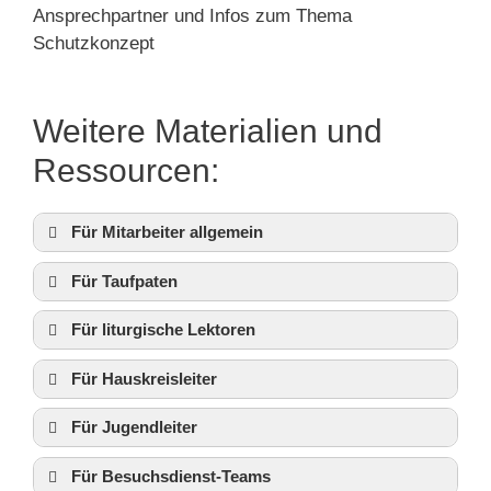
Ansprechpartner und Infos zum Thema
Schutzkonzept
Weitere Materialien und
Ressourcen:
Für Mitarbeiter allgemein
Für Taufpaten
Für liturgische Lektoren
Für Hauskreisleiter
Praxishilfe Ehrenamt
Für Jugendleiter
Für Besuchsdienst-Teams
Mein Patenamt
Lesungen und Predigttext des kommenden