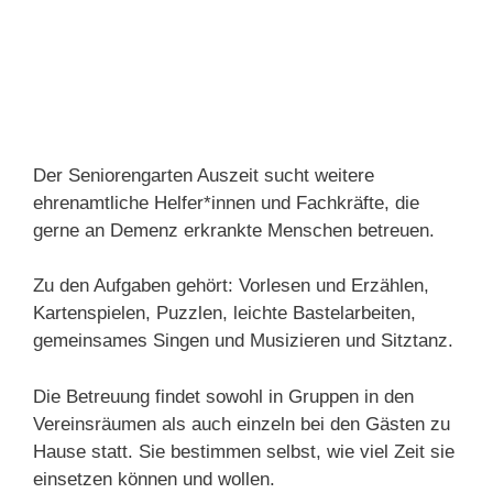
Hauskreis-Portal
Kirchenvorstand-Bayern
10 »Best Practices« für Tontechniker im
Kostenlose Bibel-App “Youversion”
Gottesdienst
Der Seniorengarten Auszeit sucht weitere
ehrenamtliche Helfer*innen und Fachkräfte, die
gerne an Demenz erkrankte Menschen betreuen.
Zeit mit Gott – wo steht dein Sessel?
Zu den Aufgaben gehört: Vorlesen und Erzählen,
Hauskreisforen – Leben im Herzen der
Betriebsanleitung Tageslicht-Beamer
Kartenspielen, Puzzlen, leichte Bastelarbeiten,
Gemeinde
gemeinsames Singen und Musizieren und Sitztanz.
Kompressor/Gate/Limiter dbx 166x
Die Betreuung findet sowohl in Gruppen in den
Vereinsräumen als auch einzeln bei den Gästen zu
Hause statt. Sie bestimmen selbst, wie viel Zeit sie
einsetzen können und wollen.
Evangelische Zentrale für