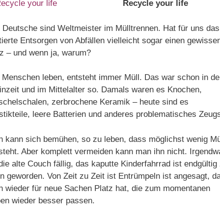
Recycle your life
 Deutsche sind Weltmeister im Mülltrennen. Hat für uns das
tierte Entsorgen von Abfällen vielleicht sogar einen gewisse
z – und wenn ja, warum?
Menschen leben, entsteht immer Müll. Das war schon in de
inzeit und im Mittelalter so. Damals waren es Knochen,
chelschalen, zerbrochene Keramik – heute sind es
stikteile, leere Batterien und anderes problematisches Zeug
 kann sich bemühen, so zu leben, dass möglichst wenig Mü
steht. Aber komplett vermeiden kann man ihn nicht. Irgend
 die alte Couch fällig, das kaputte Kinderfahrrad ist endgültig
in geworden. Von Zeit zu Zeit ist Entrümpeln ist angesagt, d
 wieder für neue Sachen Platz hat, die zum momentanen
en wieder besser passen.