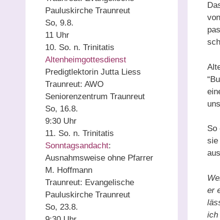
Das
Pauluskirche Traunreut
von
So, 9.8.
pas
11 Uhr
sch
10. So. n. Trinitatis
Altenheimgottesdienst
Alt
Predigtlektorin Jutta Liess
“Bu
Traunreut:
AWO
ein
Seniorenzentrum Traunreut
uns
So, 16.8.
9:30 Uhr
So 
11. So. n. Trinitatis
sie
Sonntagsandacht
:
aus
Ausnahmsweise ohne Pfarrer
M. Hoffmann
Wel
Traunreut:
Evangelische
er 
Pauluskirche Traunreut
läs
So, 23.8.
ich
9:30 Uhr