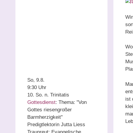
Wir
sor
Rei
Wo 
Ste
Mus
Pla
So, 9.8.
Man
9:30 Uhr
ent
10. So. n. Trinitatis
ist
Gottesdienst
:
Thema: "Von
kle
Gottes riesengroßer
man
Barmherzigkeit"
Leb
Predigtlektorin Jutta Liess
Traunreut:
Evangelische