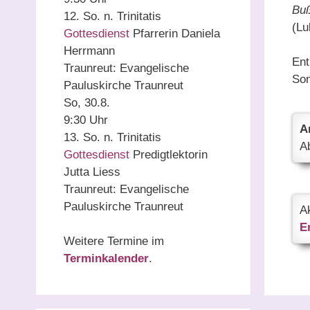
Buß
12. So. n. Trinitatis
(Lu
Gottesdienst
Pfarrerin Daniela
Herrmann
Ent
Traunreut:
Evangelische
Son
Pauluskirche Traunreut
So, 30.8.
9:30 Uhr
A
13. So. n. Trinitatis
A
Gottesdienst
Predigtlektorin
Jutta Liess
Traunreut:
Evangelische
Pauluskirche Traunreut
A
E
Weitere Termine im
Terminkalender
.