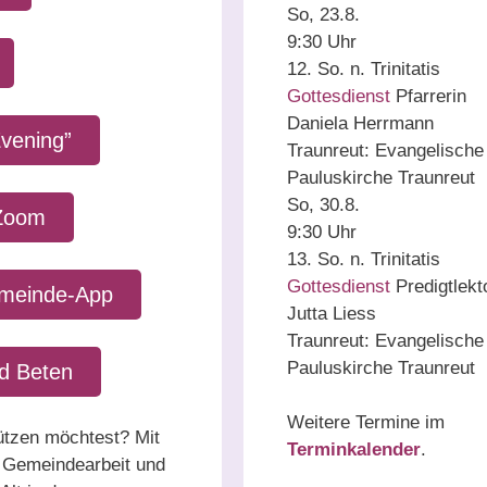
So, 23.8.
9:30 Uhr
12. So. n. Trinitatis
Gottesdienst
Pfarrerin
Daniela Herrmann
vening”
Traunreut:
Evangelische
Pauluskirche Traunreut
So, 30.8.
 Zoom
9:30 Uhr
13. So. n. Trinitatis
Gottesdienst
Predigtlekt
einde-App
Jutta Liess
Traunreut:
Evangelische
Pauluskirche Traunreut
nd Beten
Weitere Termine im
ützen möchtest? Mit
Terminkalender
.
e Gemeindearbeit und