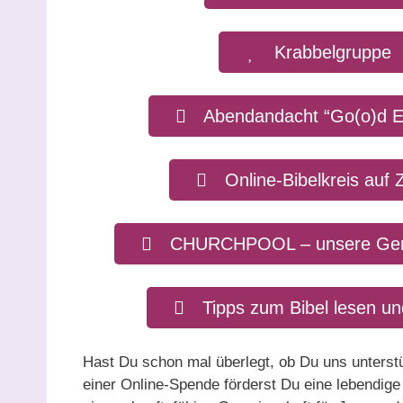
Krabbelgruppe
Abendandacht “Go(o)d E
Online-Bibelkreis auf
CHURCHPOOL – unsere Gem
Tipps zum Bibel lesen u
Hast Du schon mal überlegt, ob Du uns unterst
einer Online-Spende förderst Du eine lebendig