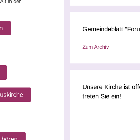
lt in der
n
Gemeindeblatt “For
Zum Archiv
Unsere Kirche ist of
uskirche
treten Sie ein!
s hören