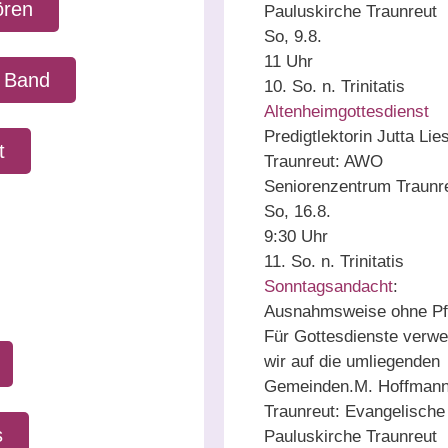
ören
Pauluskirche Traunreut
So, 9.8.
11 Uhr
 Band
10. So. n. Trinitatis
Altenheimgottesdienst
Predigtlektorin Jutta Lie
t
Traunreut:
AWO
Seniorenzentrum Traunr
So, 16.8.
9:30 Uhr
11. So. n. Trinitatis
Sonntagsandacht
:
Ausnahmsweise ohne Pf
Für Gottesdienste verwe
wir auf die umliegenden
Gemeinden.
M. Hoffman
Traunreut:
Evangelische
s
Pauluskirche Traunreut