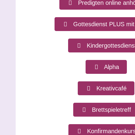
Predigten online anh
Gottesdienst PLUS mit
Kindergottesdiens
Alpha
Kreativcafé
Brettspieletreff
Konfirmandenkur