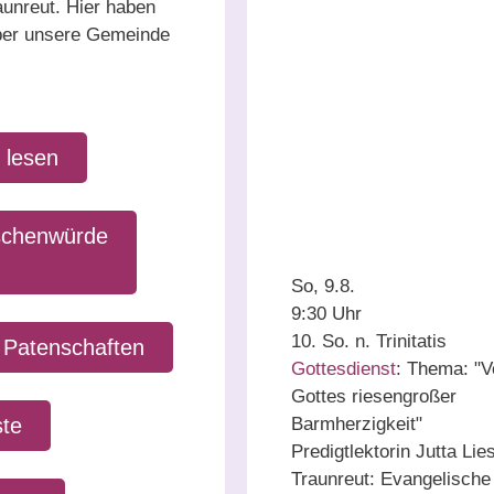
unreut. Hier haben
 über unsere Gemeinde
lesen
schenwürde
So, 9.8.
9:30 Uhr
10. So. n. Trinitatis
 Patenschaften
Gottesdienst
:
Thema: "V
Gottes riesengroßer
ste
Barmherzigkeit"
Predigtlektorin Jutta Lie
Traunreut:
Evangelische