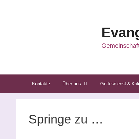
Zum
Inhalt
springen
Evang
Gemeinschaft
Kontakte
Über uns
Gottesdienst & Kal
Springe zu …