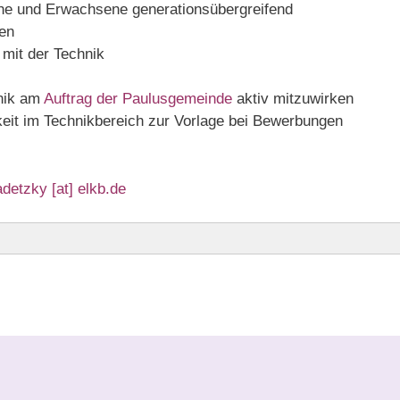
che und Erwachsene generationsübergreifend
en
mit der Technik
hnik am
Auftrag der Paulusgemeinde
aktiv mitzuwirken
keit im Technikbereich zur Vorlage bei Bewerbungen
adetzky [at] elkb.de
18 Uhr
Pfarrer Stefan Hradetzky und Team
eut