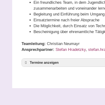
Ein freundliches Team, in dem Jugendli
zusammenarbeiten und voneinander lern
Begleitung und Einführung beim Umgang 
Einsatztermine nach freier Absprache
Die Möglichkeit, durch Einsatz von Tec
Bescheinigung über ehrenamtliche Tätig
Teamleitung:
Christian Neumayr
Ansprechpartner:
Stefan Hradetzky
,
stefan.hr
Termine anzeigen
Fr, 18.9.
17-20:30 Uhr
Probe Gemeindeband
:
Aufbau 17 Uhr, Probe 
Traunreut:
Evangelische Pauluskirche Traunr
So, 20.9.
9:30 Uhr
16. So. n. Trinitatis