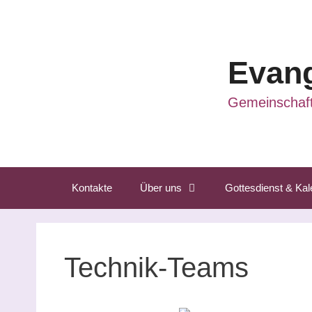
Zum
Inhalt
springen
Evang
Gemeinschaft
Kontakte
Über uns
Gottesdienst & Kal
Technik-Teams