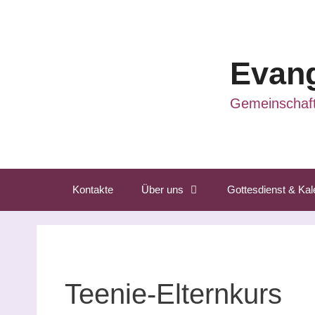
Zum
Inhalt
springen
Evang
Gemeinschaft
Kontakte
Über uns
Gottesdienst & Kal
Teenie-Elternkurs