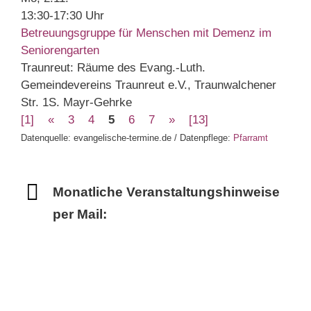
13:30-17:30 Uhr
Betreuungsgruppe für Menschen mit Demenz im
Seniorengarten
Traunreut:
Räume des Evang.-Luth.
Gemeindevereins Traunreut e.V., Traunwalchener
Str. 1
S. Mayr-Gehrke
[1]
«
3
4
5
6
7
»
[13]
Datenquelle: evangelische-termine.de / Datenpflege:
Pfarramt
Monatliche Veranstaltungshinweise
per Mail: